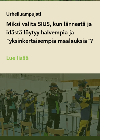
Urheiluampujat!
Miksi valita SIUS, kun lännestä ja
idästä löytyy halvempia ja
"yksinkertaisempia maalauksia"?
Lue lisää