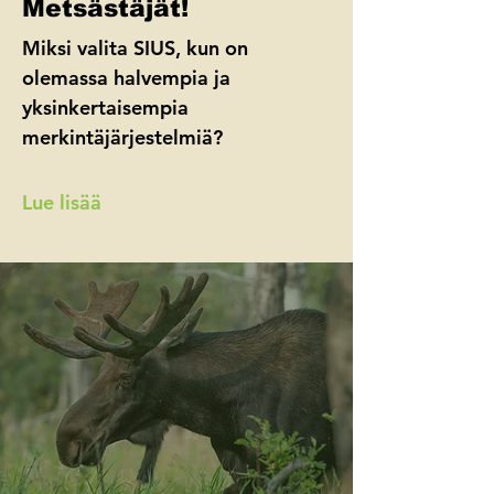
Metsästäjät!
Miksi valita SIUS, kun on
olemassa halvempia ja
yksinkertaisempia
merkintäjärjestelmiä?
Lue lisää