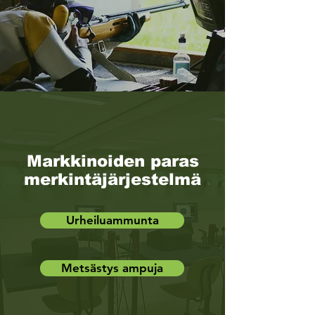
Markkinoiden paras
merkintäjärjestelmä
Urheiluammunta
Metsästys ampuja