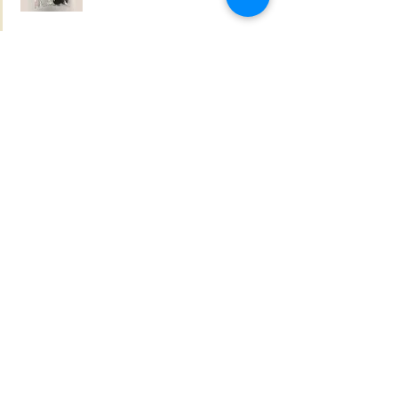
Artikkelinumero:
REP sats
Myöntää:
40 EUR/pcs.
Tilaus
Bear front
Bear front.
Dimension 70 x 100cm
Artikkelinumero:
49621