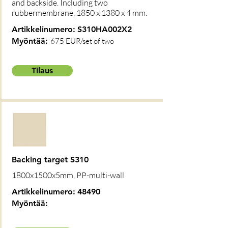
and backside. Including two
rubbermembrane, 1850 x 1380 x 4 mm.
Artikkelinumero:
S310HA002X2
Myöntää:
675 EUR/set of two
Tilaus
Backing target S310
1800x1500x5mm, PP-multi-wall
Artikkelinumero:
48490
Myöntää: