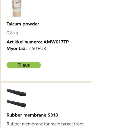
Talcum powder
0,3 kg
Artikkelinumero:
AMW017TP
Myöntää:
7,50 EUR
Tilaus
Rubber membrane S310
Rubber membrane for main target front