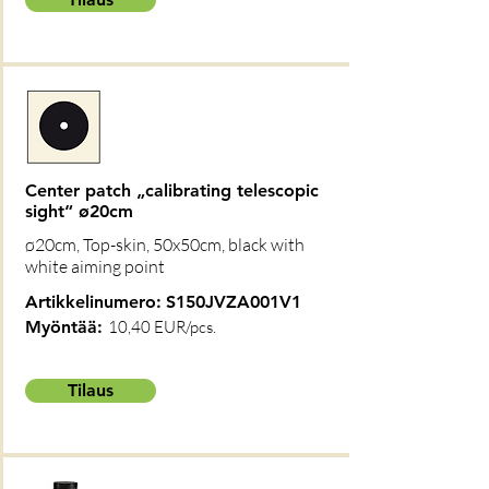
Center patch „calibrating telescopic
sight“ ø20cm
ø20cm, Top-skin, 50x50cm, black with
white aiming point
Artikkelinumero:
S150JVZA001V1
Myöntää:
10,40 EUR/pcs.
Tilaus