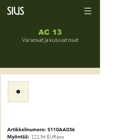
AC 13
Varaosat ja kuluvat osat
Artikkelinumero:
S110AA036
Myöntää:
121,56 EUR/pcs.