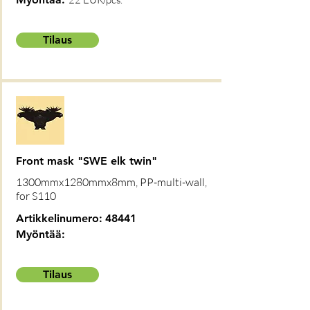
Tilaus
Front mask "SWE elk twin"
1300mmx1280mmx8mm, PP-multi-wall,
for S110
Artikkelinumero:
48441
Myöntää:
Tilaus