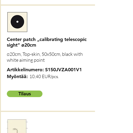
Center patch „calibrating telescopic
sight“ ø20cm
ø20cm, Top-skin, 50x50cm, black with
white aiming point
Artikkelinumero:
S150JVZA001V1
Myöntää:
10,40 EUR/pcs.
Tilaus