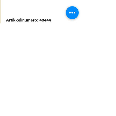
Artikkelinumero:
48444
Myöntää:
Tilaus
Bear front
Bear front.
Dimension 70 x 100cm
Artikkelinumero:
49621
Myöntää:
See here.