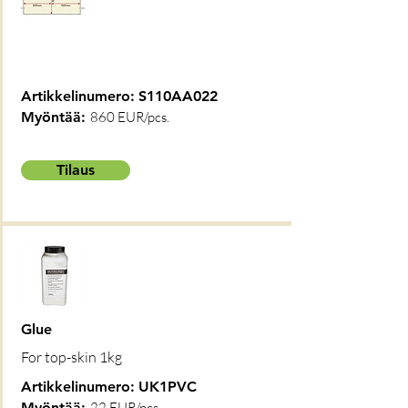
Artikkelinumero:
S110AA022
Myöntää:
860 EUR/pcs.
Tilaus
Glue
For top-skin 1kg
Artikkelinumero:
UK1PVC
Myöntää:
22 EUR/pcs.