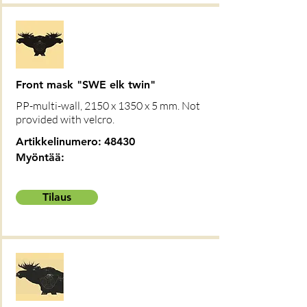
Front mask "SWE elk twin"
PP-multi-wall, 2150 x 1350 x 5 mm. Not
provided with velcro.
Artikkelinumero:
48430
Myöntää:
Tilaus