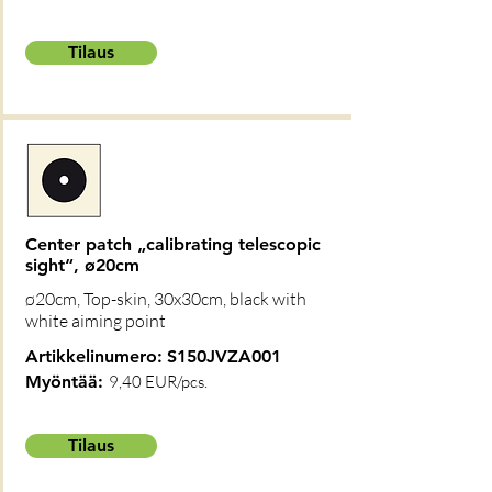
Tilaus
Center patch „calibrating telescopic
sight“, ø20cm
ø20cm, Top-skin, 30x30cm, black with
white aiming point
Artikkelinumero:
S150JVZA001
Myöntää:
9,40 EUR/pcs.
Tilaus