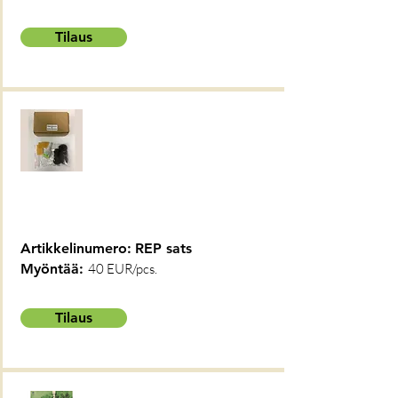
Tilaus
Artikkelinumero:
REP sats
Myöntää:
40 EUR/pcs.
Tilaus