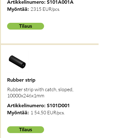
Artikkelinumero:
S101A001A
Myöntää:
2315 EUR/pcs.
Tilaus
Rubber strip
Rubber strip with catch, sloped,
10000x246x1mm
Artikkelinumero:
S101D001
Myöntää:
1 54,50 EUR/pcs.
Tilaus