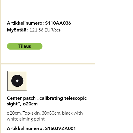
Artikkelinumero:
S110AA036
Myöntää:
121,56 EUR/pcs.
Tilaus
Center patch „calibrating telescopic
sight“, ø20cm
ø20cm, Top-skin, 30x30cm, black with
white aiming point
Artikkelinumero:
S150JVZA001