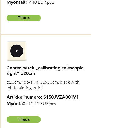
Myöntää:
9,40 EUR/pcs.
Tilaus
Center patch „calibrating telescopic
sight“ ø20cm
ø20cm, Top-skin, 50x50cm, black with
white aiming point
Artikkelinumero:
S150JVZA001V1
Myöntää:
10,40 EUR/pcs.
Tilaus