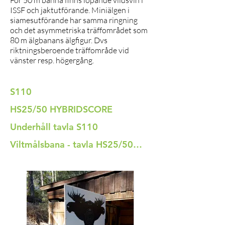
För 50 m banna finns löpande vildsvin i
ISSF och jaktutförande. Miniälgen i
siamesutförande har samma ringning
och det asymmetriska träffområdet som
80 m älgbanans älgfigur. Dvs
riktningsberoende träffområde vid
vänster resp. högergång.
S110
HS25/50 HYBRIDSCORE
Underhåll tavla S110
Viltmålsbana - tavla HS25/50 - Underhåll av tavlan