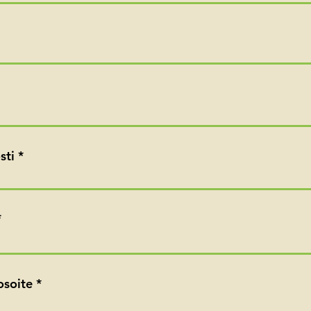
sti
osoite