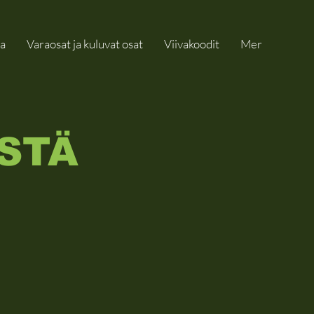
a
Varaosat ja kuluvat osat
Viivakoodit
Mer
ÄSTÄ