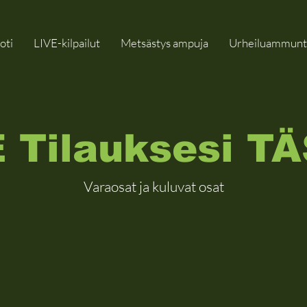
oti
LIVE-kilpailut
Metsästys ampuja
Urheiluammunt
 Tilauksesi T
Varaosat ja kuluvat osat