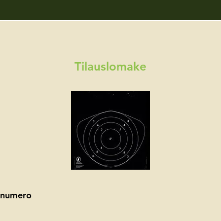
Tilauslomake
linumero