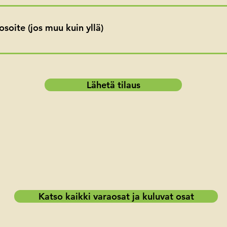
osoite (jos muu kuin yllä)
Lähetä tilaus
Katso kaikki varaosat ja kuluvat osat