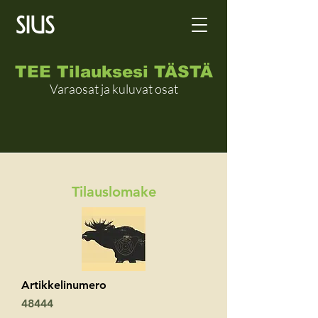
TEE Tilauksesi TÄSTÄ
Varaosat ja kuluvat osat
Tilauslomake
Artikkelinumero
48444