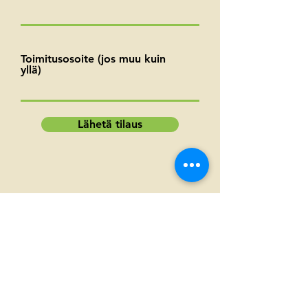
Toimitusosoite (jos muu kuin
yllä)
Lähetä tilaus
Katso kaikki varaosat ja kuluvat osat