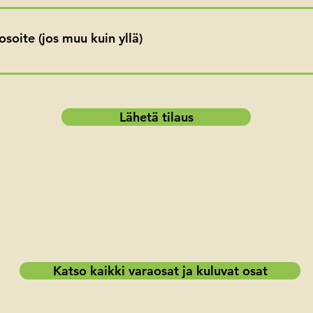
osoite (jos muu kuin yllä)
Lähetä tilaus
Katso kaikki varaosat ja kuluvat osat