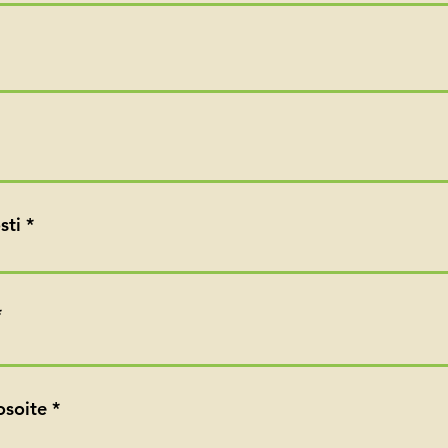
sti
osoite