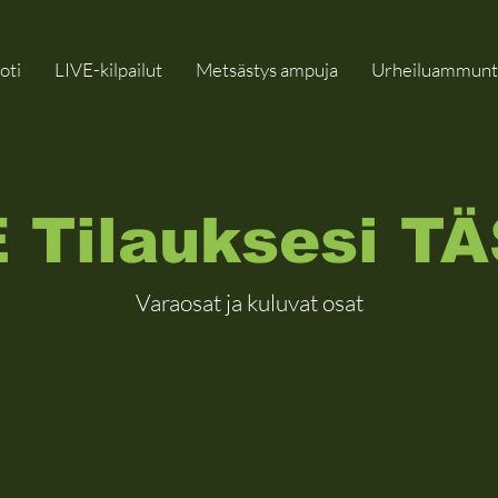
oti
LIVE-kilpailut
Metsästys ampuja
Urheiluammunt
 Tilauksesi T
Varaosat ja kuluvat osat