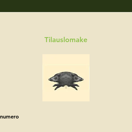
Tilauslomake
linumero