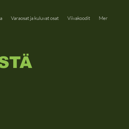
a
Varaosat ja kuluvat osat
Viivakoodit
Mer
ÄSTÄ